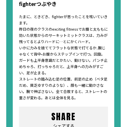
fighterつぶやき
たまに、ときどき、fighterが思ったことを呟いていき
ます。
昨日の夜のクラスのexciting fitnessでお腹と太ももに
効いた状態からのサーキットミットクラスは、力みが
残ってるとよりハードに…とにかくハード。
いかに力みを捨ててフラットな状態で打てるか..腕じ
ゃなくて背中•お腹からステップインで打つ。回旋。
ガードも上半身意識だとかたい、動けない。パンチ止
めちゃろ、打っちゃろだと、上半身への力みがすご
い、足が止まる。
ストレートの踏み込む足の位置、前足の止め（ベタ足
だめ、貧乏ゆすりのような）、顔も一緒に動かさな
い。腕で伸ばさない。全て合致すると、ストレートの
重さが変わる。あとは全体を見る。
SHARE
シェアする