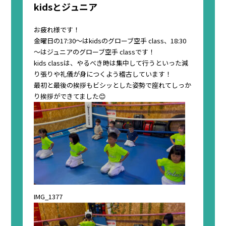
kidsとジュニア
お疲れ様です！
金曜日の17:30〜はkidsのグローブ空手 class、18:30
〜はジュニアのグローブ空手 classです！
kids classは、やるべき時は集中して行うといった減
り張りや礼儀が身につくよう稽古しています！
最初と最後の挨拶もビシッとした姿勢で座れてしっか
り挨拶ができてました😊
IMG_1377