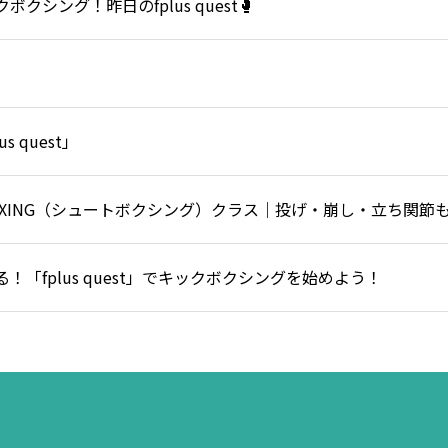
シング！昨日のfplus quest🥊
 quest」
BOXING（シュートボクシング）クラス｜投げ・崩し・立ち関
「fplus quest」でキックボクシングを始めよう！