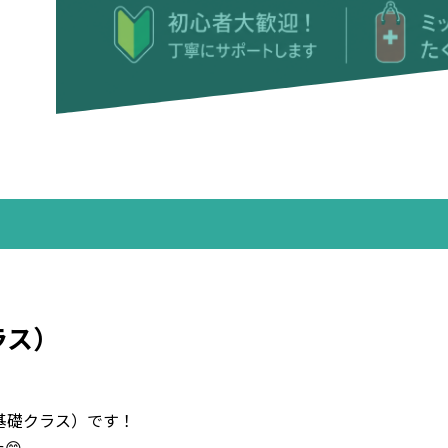
ラス）
k（基礎クラス）です！
😊