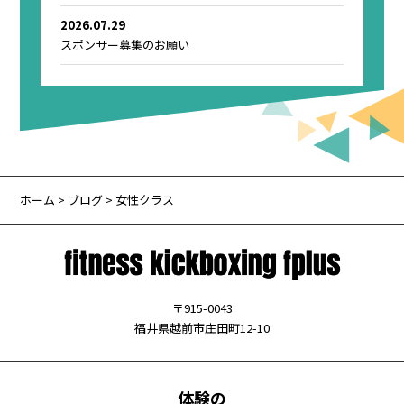
2026.07.29
スポンサー募集のお願い
ホーム
>
ブログ
> 女性クラス
〒915-0043
福井県越前市庄田町12-10
体験の