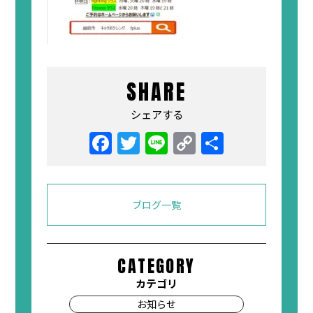
SHARE
シェアする
ブログ一覧
CATEGORY
カテゴリ
お知らせ